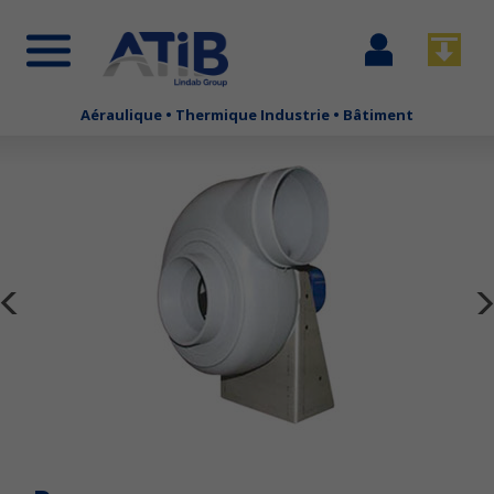
Se
Télécha
connecter
Aéraulique • Thermique Industrie • Bâtiment
Aller
au
contenu
principal