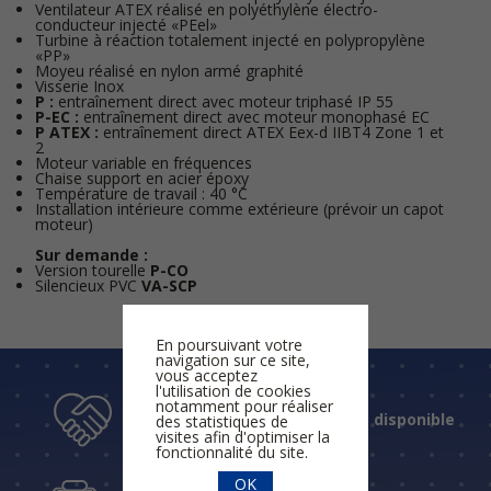
Ventilateur ATEX réalisé en polyéthylène électro-
conducteur injecté «PEel»
Turbine à réaction totalement injecté en polypropylène
«PP»
Moyeu réalisé en nylon armé graphité
Visserie Inox
P :
entraînement direct avec moteur triphasé IP 55
P-EC :
entraînement direct avec moteur monophasé EC
P ATEX :
entraînement direct ATEX Eex-d IIBT4 Zone 1 et
2
Moteur variable en fréquences
Chaise support en acier époxy
Température de travail : 40 °C
Installation intérieure comme extérieure (prévoir un capot
moteur)
Sur demande :
Version tourelle
P-CO
Silencieux PVC
VA-SCP
En poursuivant votre
navigation sur ce site,
vous acceptez
l'utilisation de cookies
notamment pour réaliser
Un accueil humain et disponible
des statistiques de
visites afin d'optimiser la
fonctionnalité du site.
OK