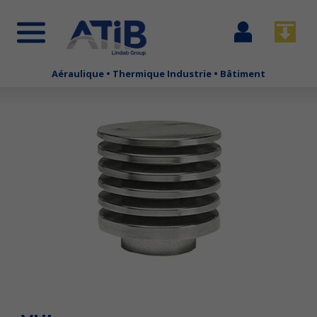
Se
Télécha
connecter
Aéraulique • Thermique Industrie • Bâtiment
Aller
au
contenu
principal