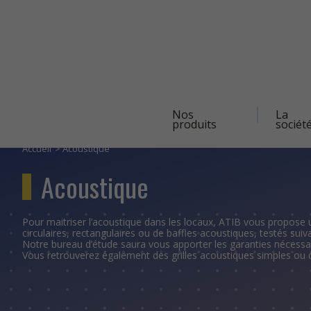
Navigation
Nos
La
principale
produits
sociét
Aller
au
contenu
Accueil
Acoustique
principal
Acoustique
Pour maitriser l’acoustique dans les locaux, ATIB vous propose u
circulaires, rectangulaires ou de baffles acoustiques, testés sui
Notre bureau d’étude saura vous apporter les garanties nécessai
Vous retrouverez également des grilles acoustiques simples ou 