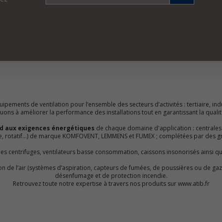
ipements de ventilation pour l’ensemble des secteurs d’activités : tertiaire, indu
ns à améliorer la performance des installations tout en garantissant la qualité 
d aux exigences énergétiques
de chaque domaine d'application : centrales
ue, rotatif…) de marque KOMFOVENT, LEMMENS et FUMEX ; complétées par des g
lles centrifuges, ventilateurs basse consommation, caissons insonorisés ainsi q
ation de l’air (systèmes d’aspiration, capteurs de fumées, de poussières ou de 
désenfumage et de protection incendie.
Retrouvez toute notre expertise à travers nos produits sur www.atib.fr