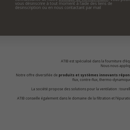
vous désinscrire à tout moment à l’aide des liens de
desinscription ou en nous contactant par mail
ATIB est spécialisé dans la fourniture d’équ
Nous nous appliquo
Notre offre diversifiée de
produits et systèmes innovants répon
flux, contre-flux, thermo-dynamiq
La société propose des solutions pour la ventilation : toure
ATIB conseille également dans le domaine de la filtration et l’épur