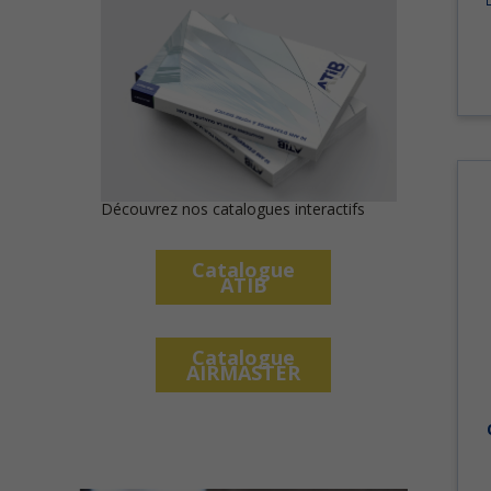
Découvrez nos catalogues interactifs
Catalogue
ATIB
Catalogue
AIRMASTER