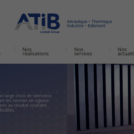
Aéraulique • Thermique
Industrie • Bâtiment
Nos
Nos
Nos
é
réalisations
services
actuali
n large choix de silencieux
vant les normes en vigueur.
res au résultat souhaité.
doubles.