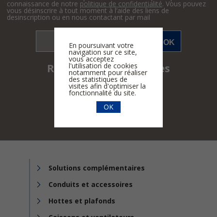
connaissance de notre
politique de confidentialité
. Vous pouvez
vous désinscrire à tout moment à l’aide des liens de
desinscription ou en nous contactant par mail
En poursuivant votre
navigation sur ce site,
vous acceptez
Retrouvez-nous sur les
l'utilisation de cookies
notamment pour réaliser
réseaux sociaux
des statistiques de
visites afin d'optimiser la
fonctionnalité du site.
OK
Solutions complémentaires
Conduits et accessoires
Hottes et plafonds