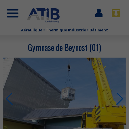
Se
Télécha
connecter
Aéraulique • Thermique Industrie • Bâtiment
Aller
au
contenu
Gymnase de Beynost (01)
principal