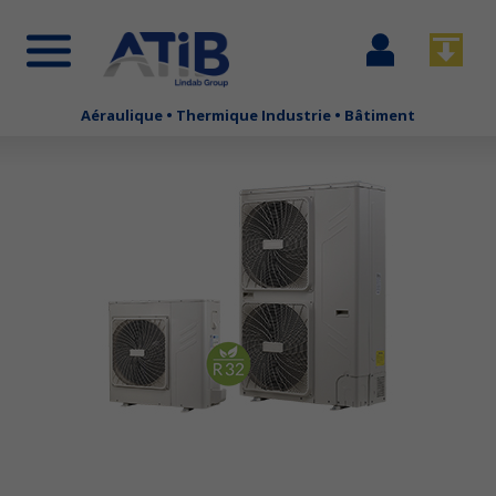
Se
Télécha
connecter
Aéraulique • Thermique Industrie • Bâtiment
Aller
au
contenu
principal