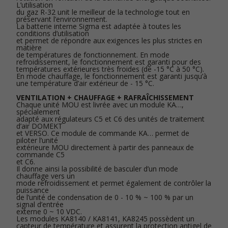
L’utilisation
du gaz R-32 unit le meilleur de la technologie tout en
préservant l’environnement.
La batterie interne Sigma est adaptée à toutes les
conditions d’utilisation
et permet de répondre aux exigences les plus strictes en
matière
de températures de fonctionnement. En mode
refroidissement, le fonctionnement est garanti pour des
températures extérieures très froides (de -15 °C à 50 °C).
En mode chauffage, le fonctionnement est garanti jusqu’à
une température d’air extérieur de - 15 °C.
VENTILATION + CHAUFFAGE + RAFRAÎCHISSEMENT
Chaque unité MOU est livrée avec un module KA…,
spécialement
adapté aux régulateurs C5 et C6 des unités de traitement
d’air DOMEKT
et VERSO. Ce module de commande KA… permet de
piloter l’unité
extérieure MOU directement à partir des panneaux de
commande C5
et C6.
Il donne ainsi la possibilité de basculer d’un mode
chauffage vers un
mode refroidissement et permet également de contrôler la
puissance
de l’unité de condensation de 0 - 10 % ~ 100 % par un
signal d’entrée
externe 0 ~ 10 VDC.
Les modules KA8140 / KA8141, KA8245 possèdent un
capteur de température et assurent la protection antigel de