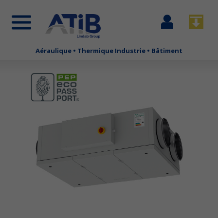
Se
Télécha
connecter
Aéraulique • Thermique Industrie • Bâtiment
Aller
au
contenu
principal