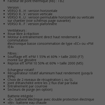
Facteur de pont thermique (Kb) : TB2
Version :
VERSO R…H : version horizontale
VERSO R…V : version verticale
VERSO R…U : version permutable horizontale ou verticale
sur chantier (voir schémas page suivante)
VERSO R…F : version plafonnière
Ventilateurs :
Roue libre à réaction
Moteur à entraînement direct haut rendement à
commutation
électronique basse consommation de type «EC» ou «PM
IE4»
Filtres :
Soufflage eff. ePM 1 55% et 60% > taille 2000 (F7)
monté sur glissière
Reprise eff. ePM 10 50% et 60% > taille 2000 (M5)
Echangeur rotatif :
Récupérateur rotatif aluminium haut rendement (jusqu’à
89%)
Choix de 2 niveaux de récupération L ou SL
Joint d’étanchéité entre les 2 flux d’air par balai
Entraînement par courroie
Secteurs de purge (en option)
Batterie intégrée :
«E» : batterie électrique avec double protection électrique
«W» : batterie eau chaude