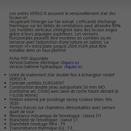
Les unités VERSO R assurent le renouvellement d’air des
locaux en
récupérant l’énergie sur l’air extrait. L’efficacité d’échange
thermique sur les débits de ventilations peut atteindre 89%.
Les modèles verticaux s’intègrent dans des locaux exigus
grâce à leurs piquages supérieurs. Les versions
horizontales peuvent être montées en combles ou en
terrasse avec l’adjonction d’une toiture en option. La
version «F» extra plate jusqu’à 2500 m3/h peut être
installée dans un faux plafond
Fiche PEP disponible
Version batterie éléctrique:
cliquez-ici
Version batterie hydraulique:
cliquez-ici
Unité de traitement d’air double flux à échangeur rotatif
VERSO R
Centrale certifiée EUROVENT
Construction double peau autoportant 50 mm MO
(conforme art. CH36) avec laine de roche haute densité (k
= 0,036 W/mK)
Finition externe par poudrage epoxy couleur blanc RAL
7035
Portes d’accès sur charnières démontables avec serrure
quart de tour
Résistance mécanique de l’enveloppe : classe D1
Etanchéité de l’enveloppe : classe L1
Etanchéité montage filtre : F9
Transmittance thermique (U) : T3