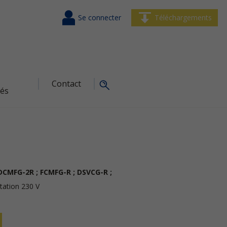
Se connecter
Téléchargements
Contact
tés
DCMFG-2R ; FCMFG-R ; DSVCG-R ;
tation 230 V