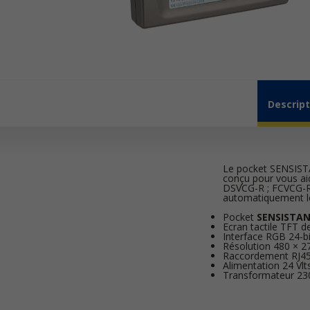
Descript
Le pocket SENSISTAN
conçu pour vous ai
DSVCG-R ; FCVCG-R
automatiquement le
Pocket
SENSISTA
Ecran tactile TFT d
Interface RGB 24-bi
Résolution 480 × 2
Raccordement RJ4
Alimentation 24 Vlt
Transformateur 230