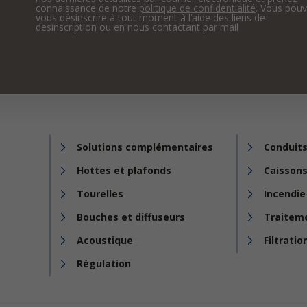
connaissance de notre
politique de confidentialité
. Vous pou
vous désinscrire à tout moment à l’aide des liens de
desinscription ou en nous contactant par mail
Solutions complémentaires
Conduits
Hottes et plafonds
Caissons
Tourelles
Incendie
Bouches et diffuseurs
Traiteme
Acoustique
Filtratio
Régulation