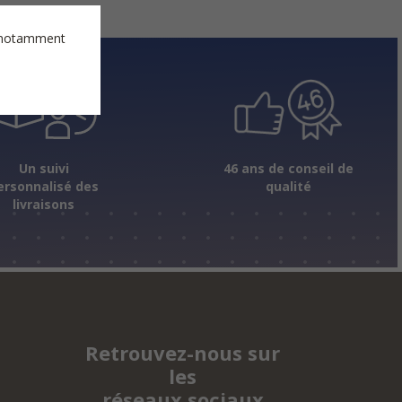
es notamment
Un suivi
46 ans de conseil de
ersonnalisé des
qualité
livraisons
Retrouvez-nous sur
les
réseaux sociaux