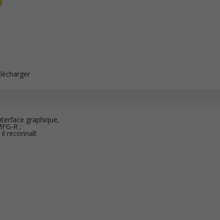
lécharger
nterface graphique,
MFG-R ;
l reconnaît