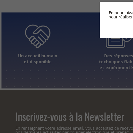
En poursuiva
pour réaliser
Un accueil humain
Des réponse
et disponible
techniques fiab
et expériment
Inscrivez-vous à la Newsletter
En renseignant votre adresse email, vous acceptez de recevo
nos dernières actualités par courrier électronique et prenez