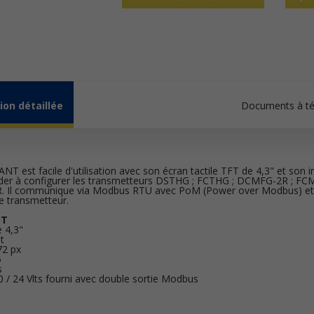
ion détaillée
Documents à té
T est facile d'utilisation avec son écran tactile TFT de 4,3" et son i
der à configurer les transmetteurs DSTHG ; FCTHG ; DCMFG-2R ; FC
. Il communique via Modbus RTU avec PoM (Power over Modbus) et i
 transmetteur.
NT
e 4,3"
t
72 px
5
s
 / 24 Vlts fourni avec double sortie Modbus