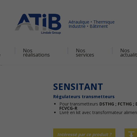
Aéraulique • Thermique
Industrie • Bâtiment
Nos
Nos
Nos
é
réalisations
services
actuali
NT
SENSITANT
Régulateurs transmetteurs
Pour transmetteurs
DSTHG ; FCTHG ; 
FCVCG-R
Livré en kit avec transformateur alimen
Intéressé par ce produit ?