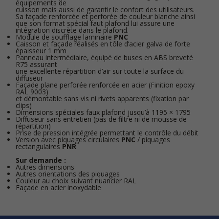
équipements de
cuisson mais aussi de garantir le confort des utilisateurs.
Sa façade renforcée et perforée de couleur blanche ainsi
que son format spécial faut plafond lui assure une
intégration discrète dans le plafond.
Module de soufflage laminaire
PNC
Caisson et façade réalisés en tôle d’acier galva de forte
épaisseur 1 mm
Panneau intermédiaire, équipé de buses en ABS breveté
R75 assurant
une excellente répartition d’air sur toute la surface du
diffuseur
Façade plane perforée renforcée en acier (Finition epoxy
RAL 9003)
et démontable sans vis ni rivets apparents (fixation par
clips)
Dimensions spéciales faux plafond jusqu’à 1195 × 1795
Diffuseur sans entretien (pas de filtre ni de mousse de
répartition)
Prise de pression intégrée permettant le contrôle du débit
Version avec piquages circulaires
PNC
/ piquages
rectangulaires
PNR
Sur demande :
Autres dimensions
Autres orientations des piquages
Couleur au choix suivant nuancier RAL
Façade en acier inoxydable