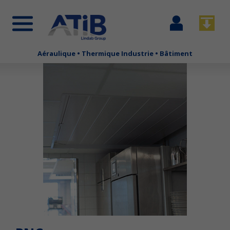
Se
Télécha
connecter
Aéraulique • Thermique Industrie • Bâtiment
Aller
au
contenu
principal