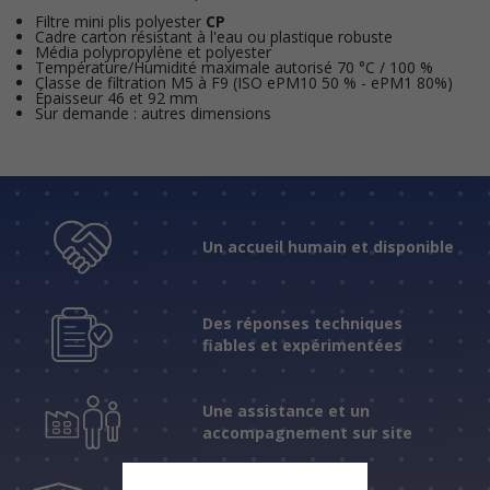
Filtre mini plis polyester
CP
Cadre carton résistant à l'eau ou plastique robuste
Média polypropylène et polyester
Température/Humidité maximale autorisé 70 °C / 100 %
Classe de filtration M5 à F9 (ISO ePM10 50 % - ePM1 80%)
Épaisseur 46 et 92 mm
Sur demande : autres dimensions
Un accueil humain et disponible
Des réponses techniques
fiables et expérimentées
Une assistance et un
accompagnement sur site