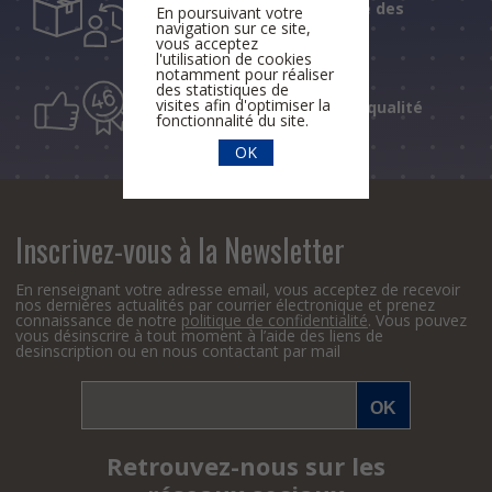
Un suivi personnalisé des
En poursuivant votre
navigation sur ce site,
livraisons
vous acceptez
l'utilisation de cookies
notamment pour réaliser
des statistiques de
visites afin d'optimiser la
46 ans de conseil de qualité
fonctionnalité du site.
OK
Inscrivez-vous à la Newsletter
En renseignant votre adresse email, vous acceptez de recevoir
nos dernières actualités par courrier électronique et prenez
connaissance de notre
politique de confidentialité
. Vous pouvez
vous désinscrire à tout moment à l’aide des liens de
desinscription ou en nous contactant par mail
Retrouvez-nous sur les