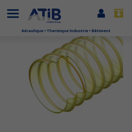
Se
Télécha
connecter
Aéraulique • Thermique Industrie • Bâtiment
Aller
au
contenu
principal