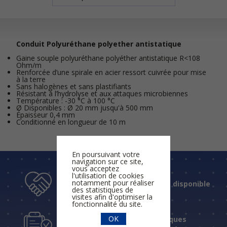
Conduit Polyuréthane polyether antistatique
Gaine souple polyuréthane polyéther antistatique R<108
Ohm/m
Renforcée d’une spirale en acier ressort cuivrée pour mise
à la terre
Sans halogènes et sans plastifiants
Résistant à l’hydrolyse et aux attaques microbiennes
Température : -30 °C à 100 °C
Ø Disponibles : Ø 20 mm jusqu'à 500 mm
Épaisseur 0,4 mm
Conditionné en longueur de 10 m
En poursuivant votre
navigation sur ce site,
vous acceptez
l'utilisation de cookies
notamment pour réaliser
Un accueil humain et disponible
des statistiques de
visites afin d'optimiser la
fonctionnalité du site.
OK
Des réponses techniques