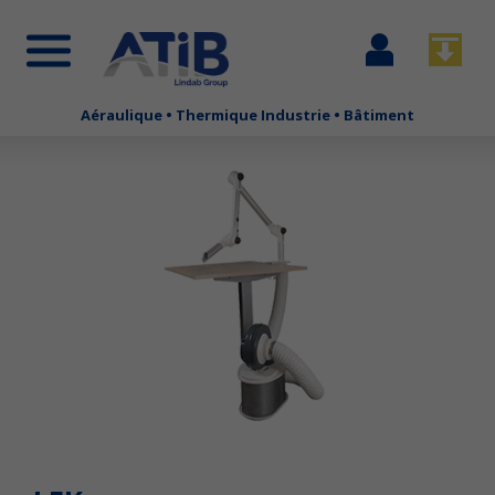
Se
Télécha
connecter
Aéraulique • Thermique Industrie • Bâtiment
Aller
au
contenu
principal