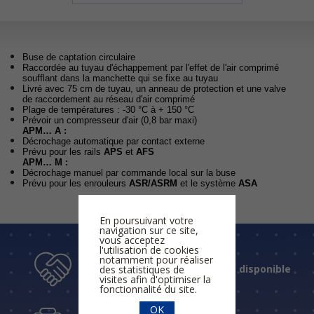
Buse de captation circulaire
Raccordée au tuyau d'échappement par l'effet de l'air comprimé
soufflant dans la manchette qui se fixe au tuyau
Livré avec 75 cm de tuyau, un anneau de protection et une valve
de raccordement au réseau d'air comprimé
Plage de températures : -30 °C à + 150 °C
Prévoir un compresseur d'air (0,8 bar maxi)
APM… A :
Décrochage automatique par contact externe
Prévu pour les rails
APS
et
AFS
APM… M :
Décrochage manuel par commande local sur la buse
Prévu pour les enrouleurs
ASR/ASRM
et le système
ASA
En poursuivant votre
navigation sur ce site,
vous acceptez
l'utilisation de cookies
notamment pour réaliser
Un accueil humain et disponible
des statistiques de
visites afin d'optimiser la
fonctionnalité du site.
OK