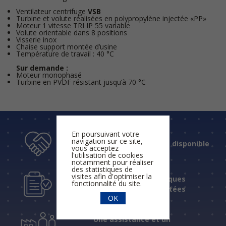
Ventilateur centrifuge
VSB
Turbine et volute réalisées en polypropylène injectée «PP»
Moteur 1 vitesse TRI IP 55 variable
Volute orientable dans 8 positions
Visserie inox
Chaise support montée d’usine
Température de travail : 40 °C
Sur demande :
Moteur monophasé
Turbine en PVDF résistant jusqu’à 70 °C
En poursuivant votre
navigation sur ce site,
Un accueil humain et disponible
vous acceptez
l'utilisation de cookies
notamment pour réaliser
des statistiques de
visites afin d'optimiser la
Des réponses techniques
fonctionnalité du site.
fiables et expérimentées
OK
Une assistance et un