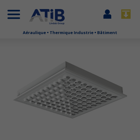
Se
Télécha
connecter
Aéraulique • Thermique Industrie • Bâtiment
Aller
au
contenu
principal