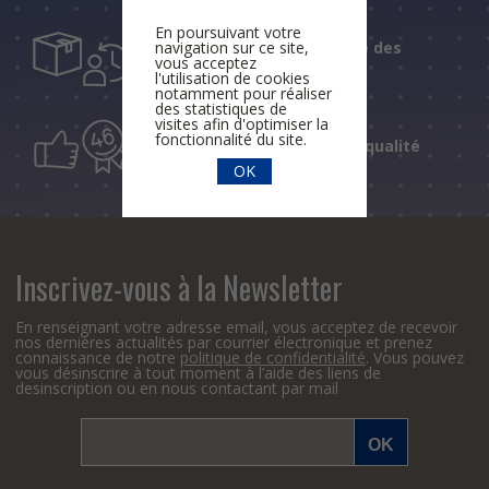
En poursuivant votre
navigation sur ce site,
Un suivi personnalisé des
vous acceptez
livraisons
l'utilisation de cookies
notamment pour réaliser
des statistiques de
visites afin d'optimiser la
fonctionnalité du site.
46 ans de conseil de qualité
OK
Inscrivez-vous à la Newsletter
En renseignant votre adresse email, vous acceptez de recevoir
nos dernières actualités par courrier électronique et prenez
connaissance de notre
politique de confidentialité
. Vous pouvez
vous désinscrire à tout moment à l’aide des liens de
desinscription ou en nous contactant par mail